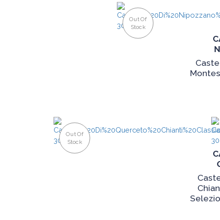
Out Of
Stock
C
N
Caste
Montes
Out Of
Stock
C
Caste
Chian
Selezio