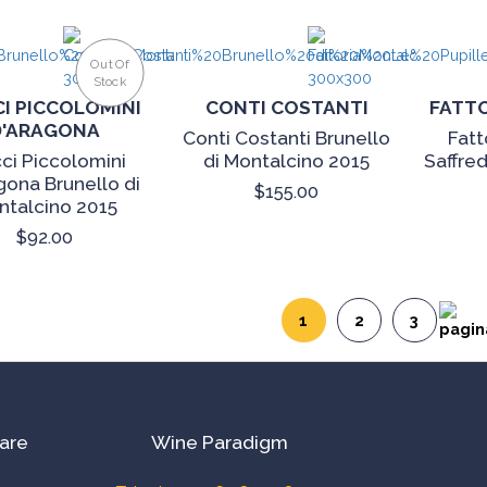
Out Of
Stock
CI PICCOLOMINI
CONTI COSTANTI
FATTO
D'ARAGONA
Conti Costanti Brunello
Fatt
ci Piccolomini
di Montalcino 2015
Saffre
gona Brunello di
$155.00
ntalcino 2015
$92.00
1
2
3
are
Wine Paradigm