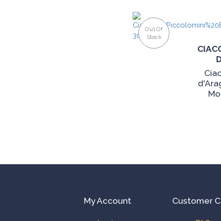
Out Of
Stock
CIAC
Ciac
d'Ara
Mo
My Account
Customer C