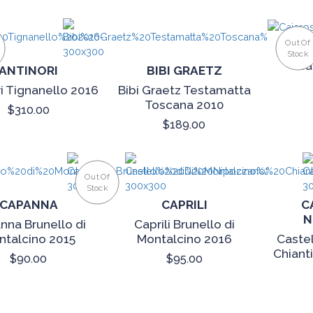
Out Of
C
Stock
Ca
ANTINORI
BIBI GRAETZ
i Tignanello 2016
Bibi Graetz Testamatta
Toscana 2010
$310.00
$189.00
Out Of
Stock
CAPANNA
CAPRILI
C
N
nna Brunello di
Caprili Brunello di
ntalcino 2015
Montalcino 2016
Castel
Chiant
$90.00
$95.00