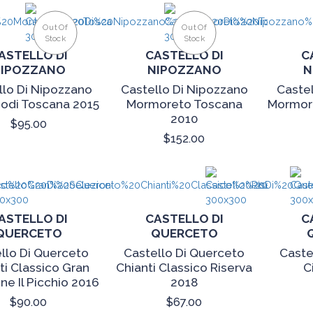
Out Of
Out Of
Stock
Stock
ASTELLO DI
CASTELLO DI
C
IPOZZANO
NIPOZZANO
N
llo Di Nipozzano
Castello Di Nipozzano
Castel
odi Toscana 2015
Mormoreto Toscana
Mormor
2010
$95.00
$152.00
ASTELLO DI
CASTELLO DI
C
QUERCETO
QUERCETO
llo Di Querceto
Castello Di Querceto
Caste
ti Classico Gran
Chianti Classico Riserva
C
ne Il Picchio 2016
2018
$90.00
$67.00