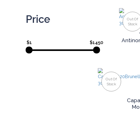
Price
Out Of
Stock
Antinor
$1
$1450
Out Of
Stock
Capa
Mo