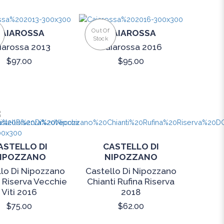
Out Of
AIAROSSA
CAIAROSSA
Stock
iarossa 2013
Caiarossa 2016
$97.00
$95.00
ASTELLO DI
CASTELLO DI
IPOZZANO
NIPOZZANO
lo Di Nipozzano
Castello Di Nipozzano
i Riserva Vecchie
Chianti Rufina Riserva
Viti 2016
2018
$75.00
$62.00